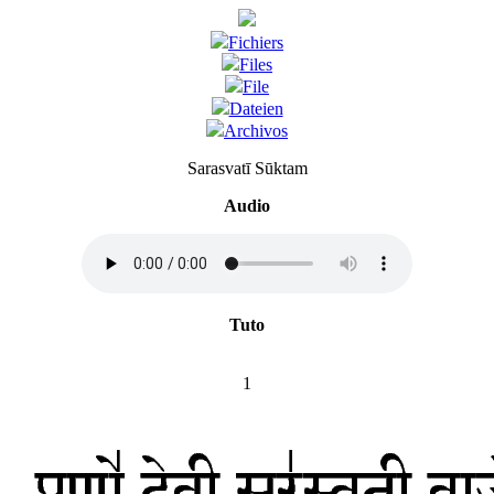
Fichiers
Files
File
Dateien
Archivos
Sarasvatī Sūktam
Audio
Tuto
1