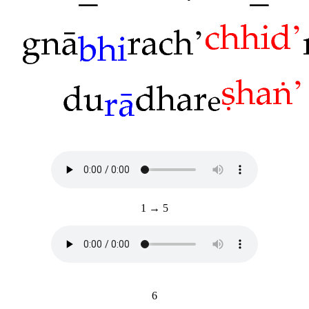
1 → 5
6