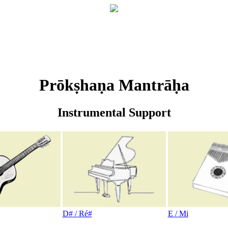
Prōkṣhaṇa Mantrāḥa
Instrumental Support
D# / Ré#
E / Mi