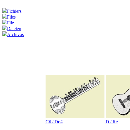
Fichiers
Files
File
Dateien
Archivos
C# / Do#
D / Ré