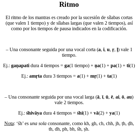
Ritmo
El ritmo de los mantras es creado por la sucesión de sílabas cortas
(que valen 1 tiempo) y de sílabas largas (que valen 2 tiempos), así
como por los tiempos de pausa indicados en la codificación.
– Una consonante seguida por una vocal corta (
a
,
i
,
u
,
ṛ
,
ḷ
) vale 1
tiempo.
Ej.:
gaṇapati
dura 4 tiempos =
ga
(1 tiempo) +
ṇa
(1) +
pa
(1) +
ti
(1)
Ej.:
amṛta
dura 3 tiempos =
a
(1) +
mṛ
(1) +
ta
(1)
– Una consonante seguida por una vocal larga (
ā
,
ī
,
ū
,
ē
,
ai
,
ō
,
au
)
vale 2 tiempos.
Ej.:
śhivāya
dura 4 tiempos =
śhi
(1) +
vā
(2) +
ya
(1)
Nota
: ‘śh’ es
una sola
consonante, como kh, gh, ch, chh, jh, ṭh, ḍh,
th, dh, ph, bh, śh, ṣh.