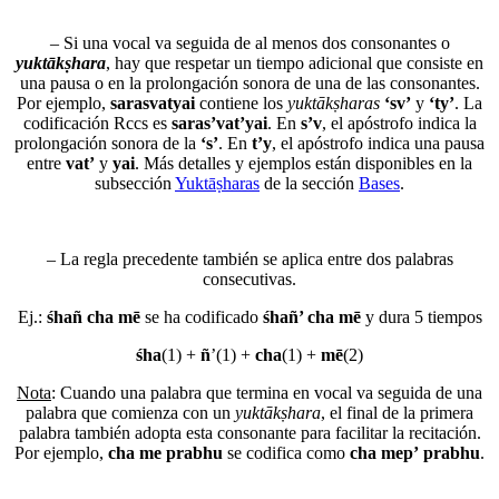
– Si una vocal va seguida de al menos dos consonantes o
yuktākṣhara
, hay que respetar un tiempo adicional que consiste en
una pausa o en la prolongación sonora de una de las consonantes.
Por ejemplo,
sarasvatyai
contiene los
yuktākṣharas
‘sv’
y
‘ty’
. La
codificación Rccs es
saras’vat’yai
. En
s’v
, el apóstrofo indica la
prolongación sonora de la
‘s’
. En
t’y
, el apóstrofo indica una pausa
entre
vat’
y
yai
. Más detalles y ejemplos están disponibles en la
subsección
Yuktāṣharas
de la sección
Bases
.
– La regla precedente también se aplica entre dos palabras
consecutivas.
Ej.:
śhañ cha mē
se ha codificado
śhañ’ cha mē
y dura 5 tiempos
śha
(1) +
ñ
’(1) +
cha
(1) +
mē
(2)
Nota
: Cuando una palabra que termina en vocal va seguida de una
palabra que comienza con un
yuktākṣhara
, el final de la primera
palabra también adopta esta consonante para facilitar la recitación.
Por ejemplo,
cha me prabhu
se codifica como
cha mep’ prabhu
.