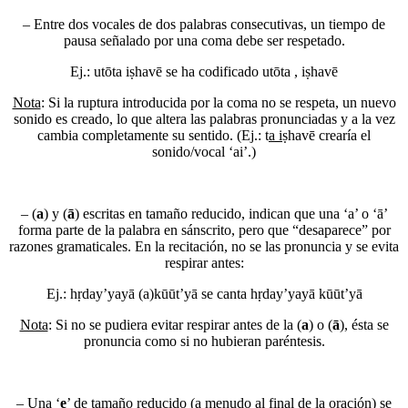
– Entre dos vocales de dos palabras consecutivas, un tiempo de
pausa señalado por una coma debe ser respetado.
Ej.:
u
tō
ta
i
ṣha
vē
se ha codificado
u
tō
ta
, i
ṣha
vē
Nota
: Si la ruptura introducida por la coma no se respeta, un nuevo
sonido es creado, lo que altera las palabras pronunciadas y a la vez
cambia completamente su sentido. (Ej.: t
a i
ṣhavē crearía el
sonido/vocal ‘ai’.)
– (
a
) y (
ā
) escritas en tamaño reducido, indican que una ‘a’ o ‘ā’
forma parte de la palabra en sánscrito, pero que “desaparece” por
razones gramaticales. En la recitación, no se las pronuncia y se evita
respirar antes:
Ej.:
hṛ
day
’
ya
yā
(a)
kū
ūt
’
yā
se canta
hṛ
day
’
ya
yā kū
ūt
’
yā
Nota
: Si no se pudiera evitar respirar antes de la (
a
) o (
ā
), ésta se
pronuncia como si no hubieran paréntesis.
– Una ‘
e
’ de tamaño reducido (a menudo al final de la oración) se