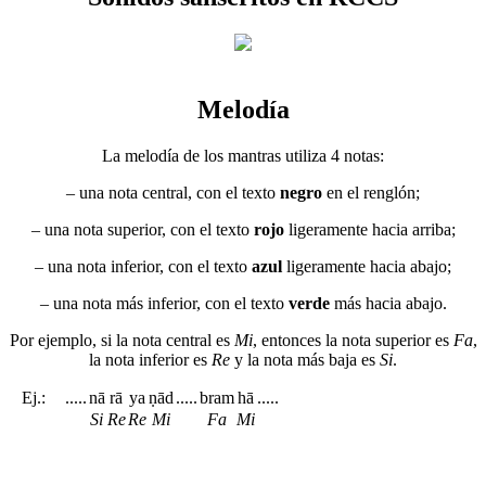
Melodía
La melodía de los mantras utiliza 4 notas:
– una nota central, con el texto
negro
en el renglón;
– una nota superior, con el texto
rojo
ligeramente hacia arriba;
– una nota inferior, con el texto
azul
ligeramente hacia abajo;
– una nota más inferior, con el texto
verde
más hacia abajo.
Por ejemplo, si la nota central es
Mi
, entonces la nota superior es
Fa
,
la nota inferior es
Re
y la nota más baja es
Si
.
Ej.:
.....
nā
rā
ya
ṇād
.....
bram
hā
.....
Si
Re
Re
Mi
Fa
Mi