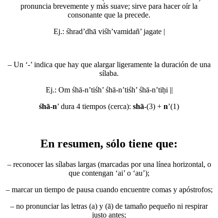
pronuncia brevemente y más suave; sirve para hacer oír la
consonante que la precede.
Ej.:
śhrad
’
dhā viśh
’
va
mi
dañ
’
ja
ga
t
e
|
– Un ‘-’ indica que hay que alargar ligeramente la duración de una
sílaba.
Ej.:
Om śhā-n
’
tiśh
’
śhā-n
’
tiśh
’
śhā-n
’
ti
ḥi
||
śhā-n
’ dura 4 tiempos (cerca):
shā
-(3) +
n
’(1)
En resumen, sólo tiene que:
– reconocer las sílabas largas (marcadas por una línea horizontal, o
que contengan ‘ai’ o ‘au’);
– marcar un tiempo de pausa cuando encuentre comas y apóstrofos;
– no pronunciar las letras (a) y (ā) de tamaño pequeño ni respirar
justo antes;