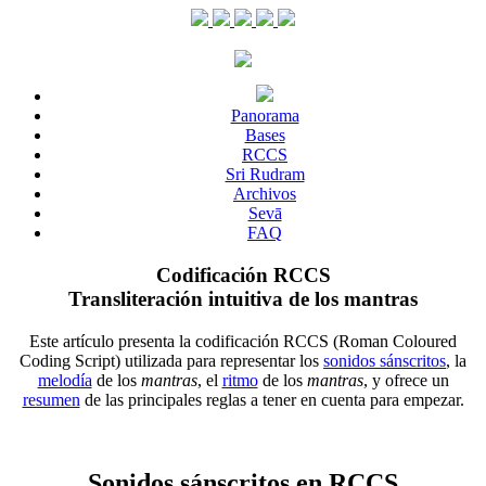
Panorama
Bases
RCCS
Sri Rudram
Archivos
Sevā
FAQ
Codificación RCCS
Transliteración intuitiva de los mantras
Este artículo presenta la codificación RCCS (Roman Coloured
Coding Script) utilizada para representar los
sonidos sánscritos
, la
melodía
de los
mantras
, el
ritmo
de los
mantras
, y ofrece un
resumen
de las principales reglas a tener en cuenta para empezar.
Sonidos sánscritos en RCCS