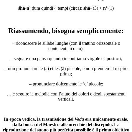
śhā-n’
dura quindi 4 tempi (circa):
shā-
(3) +
n’
(1)
Riassumendo, bisogna semplicemente:
– riconoscere le sillabe lunghe (con il trattino orizzontale o
contenenti ai o au);
– segnare una pausa quando incontriamo virgole e apostrofi;
– non pronunciare le (a) et les (ā) piccole, e non prendere il respiro
prima;
– pronunciare dolcemente le ‘e’ piccole;
… e seguire la melodia con l’aiuto dei colori e degli spostamenti
verticali.
In epoca vedica, la trasmissione dei
Veda
era unicamente orale,
dalla bocca del Maestro alle orecchie del discepolo. La
riproduzione del suono più perfetta possibile è il primo obiettivo