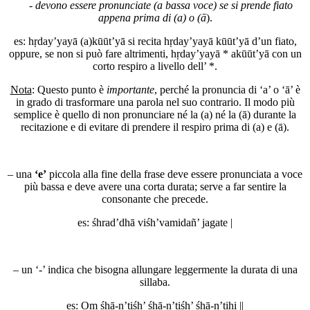
-
devono essere pronunciate (a bassa voce) se si prende fiato
appena prima di (a) o (ā
).
es:
hṛ
day
’
ya
yā
(a)
kū
ūt
’
yā
si recita
hṛ
day
’
ya
yā kū
ūt
’
yā
d’un fiato,
oppure, se non si può fare altrimenti,
hṛ
day
’
ya
yā
*
akū
ūt
’
yā
con un
corto respiro a livello dell’ *.
Nota
: Questo punto è
importante
, perché la pronuncia di ‘a’ o ‘ā’ è
in grado di trasformare una parola nel suo contrario. Il modo più
semplice è quello di non pronunciare né la (a) né la (ā) durante la
recitazione e di evitare di prendere il respiro prima di (a) e (ā).
– una
‘e’
piccola alla fine della frase deve essere pronunciata a voce
più bassa e deve avere una corta durata; serve a far sentire la
consonante che precede.
es:
śhrad
’
dhā viśh
’
va
mi
dañ
’
ja
ga
t
e
|
– un ‘-’ indica che bisogna allungare leggermente la durata di una
sillaba.
es:
Om śhā-n
’
tiśh
’
śhā-n
’
tiśh
’
śhā-n
’
ti
ḥi
||