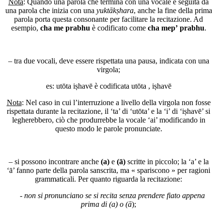
Nota
: Quando una parola che termina con una vocale è seguita da
una parola che inizia con una
yuktākṣhara
, anche la fine della prima
parola porta questa consonante per facilitare la recitazione. Ad
esempio,
cha me prabhu
è codificato come
cha mep’ prabhu
.
– tra due vocali, deve essere rispettata una pausa, indicata con una
virgola;
es:
u
tō
ta
i
ṣha
vē
è codificata
u
tō
ta
, i
ṣha
vē
Nota
: Nel caso in cui l’interruzione a livello della virgola non fosse
rispettata durante la recitazione, il ‘ta’ di ‘utōta’ e la ‘i’ di ‘iṣhavē’ si
legherebbero, ciò che produrrebbe la vocale ‘ai’ modificando in
questo modo le parole pronunciate.
– si possono incontrare anche
(a)
e
(ā)
scritte in piccolo; la ‘a’ e la
‘ā’ fanno parte della parola sanscrita, ma « spariscono » per ragioni
grammaticali. Per quanto riguarda la recitazione:
-
non si pronunciano se si recita senza prendere fiato appena
prima di (a) o (ā
);