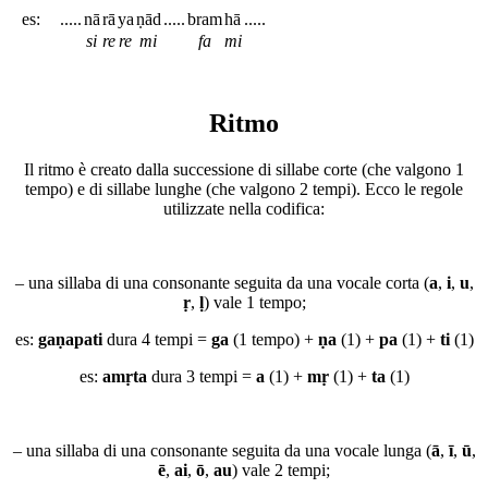
es:
.....
nā
rā
ya
ṇād
.....
bram
hā
.....
si
re
re
mi
fa
mi
Ritmo
Il ritmo è creato dalla successione di sillabe corte (che valgono 1
tempo) e di sillabe lunghe (che valgono 2 tempi). Ecco le regole
utilizzate nella codifica:
– una sillaba di una consonante seguita da una vocale corta (
a
,
i
,
u
,
ṛ
,
ḷ
) vale 1 tempo;
es:
gaṇapati
dura 4 tempi =
ga
(1 tempo) +
ṇa
(1) +
pa
(1) +
ti
(1)
es:
amṛta
dura 3 tempi =
a
(1) +
mṛ
(1) +
ta
(1)
– una sillaba di una consonante seguita da una vocale lunga (
ā
,
ī
,
ū
,
ē
,
ai
,
ō
,
au
) vale 2 tempi;