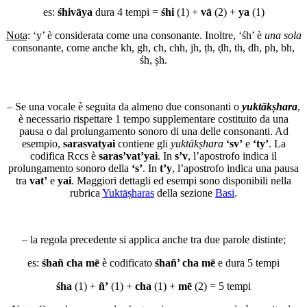
es:
śhivāya
dura 4 tempi =
śhi
(1) +
vā
(2) +
ya
(1)
Nota
: ‘y’ è considerata come una consonante. Inoltre, ‘śh’ è
una sola
consonante, come anche kh, gh, ch, chh, jh, ṭh, ḍh, th, dh, ph, bh,
śh, ṣh.
– Se una vocale è seguita da almeno due consonanti o
yuktākṣhara
,
è necessario rispettare 1 tempo supplementare costituito da una
pausa o dal prolungamento sonoro di una delle consonanti. Ad
esempio,
sarasvatyai
contiene gli
yuktākṣhara
‘sv’
e
‘ty’
. La
codifica Rccs è
saras’vat’yai
. In
s’v
, l’apostrofo indica il
prolungamento sonoro della
‘s’
. In
t’y
, l’apostrofo indica una pausa
tra
vat’
e
yai
. Maggiori dettagli ed esempi sono disponibili nella
rubrica
Yuktāṣharas
della sezione
Basi
.
– la regola precedente si applica anche tra due parole distinte;
es:
śhañ cha mē
è codificato
śhañ’ cha mē
e dura 5 tempi
śha
(1) +
ñ’
(1) +
cha
(1) +
mē
(2) = 5 tempi