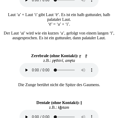
Laut ‘a’ + Laut ‘i’ gibt Laut ‘ē’. Es ist ein halb gutturaler, halb
palataler Laut.
‘ē’ = ‘a’ + ‘i’.
Der Laut ‘ai’ wird wie ein kurzes ‘a’, gefolgt von einem langen ‘ī’,
ausgesprochen. Es ist ein gutturaler, dann palataler Laut.
Zerebrale (ohne Kontakt): ṛ ṝ
z.B.:
p
ṛ
thivī
,
am
ṛ
ta
Die Zunge berührt nicht die Spitze des Gaumens.
Dentale (ohne Kontakt): ḷ
z.B.:
k
ḷ
ptam