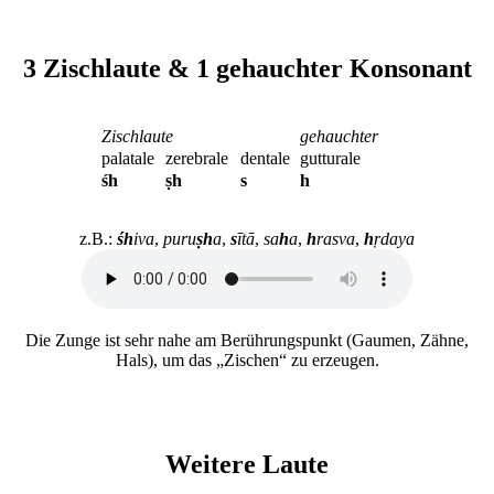
3 Zischlaute & 1 gehauchter Konsonant
Zischlaute
gehauchter
palatale
zerebrale
dentale
gutturale
śh
ṣh
s
h
z.B.:
śh
iva
,
puru
ṣh
a
,
s
ītā
,
sa
h
a
,
h
rasva
,
h
ṛdaya
Die Zunge ist sehr nahe am Berührungspunkt (Gaumen, Zähne,
Hals), um das „Zischen“ zu erzeugen.
Weitere Laute