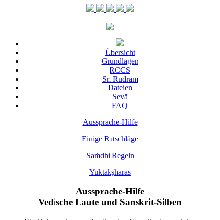
Übersicht
Grundlagen
RCCS
Sri Rudram
Dateien
Sevā
FAQ
Aussprache-Hilfe
Einige Ratschläge
Saṁdhi Regeln
Yuktākṣharas
Aussprache-Hilfe
Vedische Laute und Sanskrit-Silben