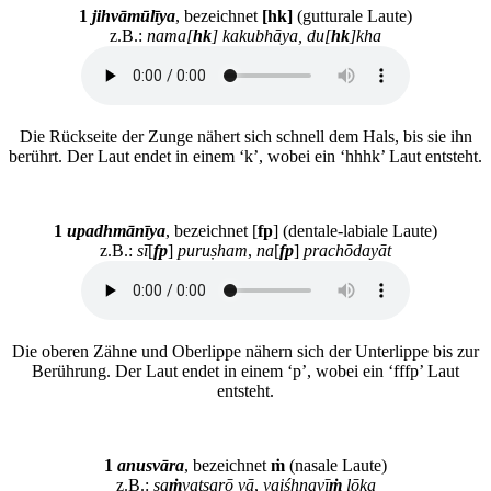
1
jihvāmūlīya
, bezeichnet
[hk]
(gutturale Laute)
z.B.:
nama[
hk
] kakubhāya, du[
hk
]kha
Die Rückseite der Zunge nähert sich schnell dem Hals, bis sie ihn
berührt. Der Laut endet in einem ‘k’, wobei ein ‘hhhk’ Laut entsteht.
1
upadhmānīya
, bezeichnet [
fp
] (dentale-labiale Laute)
z.B.:
sī
[
fp
]
puruṣham
,
na
[
fp
]
prachōdayāt
Die oberen Zähne und Oberlippe nähern sich der Unterlippe bis zur
Berührung. Der Laut endet in einem ‘p’, wobei ein ‘fffp’ Laut
entsteht.
1
anusvāra
, bezeichnet
ṁ
(nasale Laute)
z.B.:
sa
ṁ
vatsarō vā
,
vaiśhnavī
ṁ
lōka