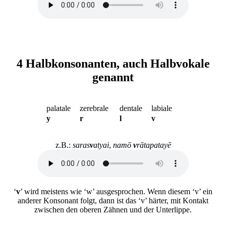
4 Halbkonsonanten, auch Halbvokale
genannt
palatale
zerebrale
dentale
labiale
y
r
l
v
z.B.:
saras
v
atyai
,
namō
v
rātapatayē
‘
v
’ wird meistens wie ‘w’ ausgesprochen. Wenn diesem ‘v’ ein
anderer Konsonant folgt, dann ist das ‘v’ härter, mit Kontakt
zwischen den oberen Zähnen und der Unterlippe.