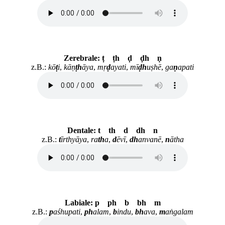
Zerebrale: ṭ ṭh ḍ ḍh ṇ
z.B.:
kō
ṭ
i
,
kāṇ
ṭh
āya
,
mṛ
ḍ
ayati
,
mī
ḍh
uṣhē
,
ga
ṇ
apati
Dentale: t th d dh n
z.B.:
t
īrthyāya
,
ra
th
a
,
d
ēvī
,
dh
anvanē
,
n
ātha
Labiale: p ph b bh m
z.B.:
p
aśhupati
,
ph
alam
,
b
indu
,
bh
ava
,
m
aṅgalam