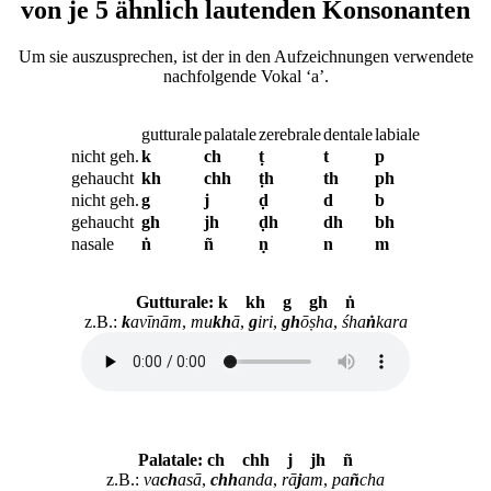
von je 5 ähnlich lautenden Konsonanten
Um sie auszusprechen, ist der in den Aufzeichnungen verwendete
nachfolgende Vokal ‘a’.
guttu­rale
pala­tale
zere­brale
den­tale
la­biale
nicht geh.
k
ch
ṭ
t
p
ge­haucht
kh
chh
ṭh
th
ph
nicht geh.
g
j
ḍ
d
b
ge­haucht
gh
jh
ḍh
dh
bh
nasale
ṅ
ñ
ṇ
n
m
Gutturale: k kh g gh ṅ
z.B.:
k
avīnām
,
mu
kh
ā
,
g
iri
,
gh
ōṣha
,
śha
ṅ
kara
Palatale: ch chh j jh ñ
z.B.:
va
ch
asā
,
chh
anda
,
rā
j
am
,
pa
ñ
cha