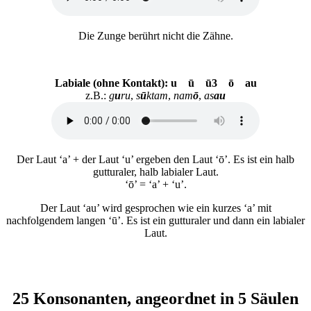
Die Zunge berührt nicht die Zähne.
Labiale (ohne Kontakt): u ū ū3 ō au
z.B.:
g
u
ru
,
s
ū
ktam
,
nam
ō
,
as
au
Der Laut ‘a’ + der Laut ‘u’ ergeben den Laut ‘ō’. Es ist ein halb
gutturaler, halb labialer Laut.
‘ō’ = ‘a’ + ‘u’.
Der Laut ‘au’ wird gesprochen wie ein kurzes ‘a’ mit
nachfolgendem langen ‘ū’. Es ist ein gutturaler und dann ein labialer
Laut.
25 Konsonanten, angeordnet in 5 Säulen