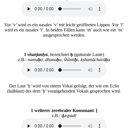
Vor ‘v’ wird es ein nasales ‘v’ mit leicht geöffneten Lippen. Vor ‘l’
wird es ein nasales ‘l’. In beiden Fällen kann ‘ṁ’ auch wie ein ‘m’
ausgesprochen werden.
1
visarjanīya
, bezeichnet
ḥ
(gutturale Laute)
z.B.:
nama
ḥ
a
,
dhanu
ḥ
u
,
śhānti
ḥ
i
,
kṣhamācharā
ḥ
a
Der Laut ‘ḥ’ wird von einem Vokal gefolgt, der wie ein Echo
(halblaut) des dem ‘ḥ’ vorangehenden Vokals gesprochen wird.
1 weiterer zerebraler Konsonant
:
ḻ
z.B.:
i
ḻ
aspadē