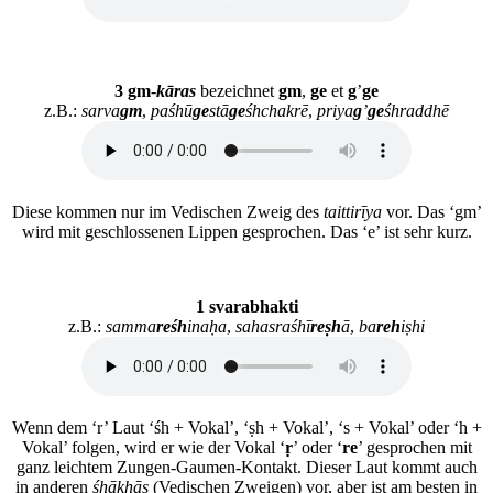
3 gm
-
kāras
bezeichnet
gm
,
g
e
et
g
’
g
e
z.B.:
sarva
gm
,
paśhū
g
e
stā
g
e
śhchakrē
,
priya
g
’
g
e
śhraddhē
Diese kommen nur im Vedischen Zweig des
taittirīya
vor. Das ‘gm’
wird mit geschlossenen Lippen gesprochen. Das ‘e’ ist sehr kurz.
1 svarabhakti
z.B.:
samma
r
e
śh
inaḥa
,
sahasraśhī
r
e
ṣh
ā
,
ba
r
e
h
iṣhi
Wenn dem ‘r’ Laut ‘śh + Vokal’, ‘ṣh + Vokal’, ‘s + Vokal’ oder ‘h +
Vokal’ folgen, wird er wie der Vokal ‘
ṛ
’ oder ‘
r
e
’ gesprochen mit
ganz leichtem Zungen-Gaumen-Kontakt. Dieser Laut kommt auch
in anderen
śhākhās
(Vedischen Zweigen) vor, aber ist am besten in