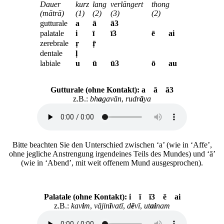
Dauer
kurz
lang
verl­ängert
thong
(mātrā)
(1)
(2)
(3)
(2)
gutturale
a
ā
ā3
palatale
i
ī
ī3
ē
ai
zerebrale
ṛ
ṝ
dentale
ḷ
labiale
u
ū
ū3
ō
au
Gutturale (ohne Kontakt): a ā ā3
z.B.:
bh
a
gavān
,
rudr
ā
ya
Bitte beachten Sie den Unterschied zwischen ‘a’ (wie in ‘Affe’,
ohne jegliche Anstrengung irgendeines Teils des Mundes) und ‘ā’
(wie in ‘Abend’, mit weit offenem Mund ausgesprochen).
Palatale (ohne Kontakt): i ī ī3 ē ai
z.B.:
kav
i
m
,
vājin
ī
vatī
,
d
ē
vī
,
ut
ai
nam