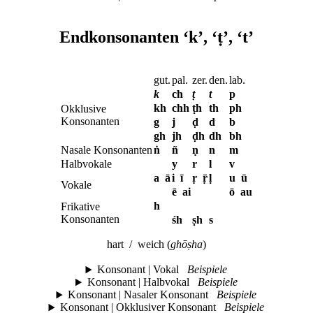
Endkonsonanten ‘k’, ‘ṭ’, ‘t’
gut.
pal.
zer.
den.
lab.
k
ch
ṭ
t
p
kh
chh
ṭh
th
ph
Okklusive
Konsonanten
g
j
ḍ
d
b
gh
jh
ḍh
dh
bh
Nasale Konsonanten
ṅ
ñ
ṇ
n
m
Halbvokale
y
r
l
v
a ā
i ī
ṛ ṝ
ḷ
u ū
Vokale
ē ai
ō au
h
Frikative
Konsonanten
śh
ṣh
s
hart
/
weich (
ghōṣha
)
Konsonant | Vokal
Beispiele
Konsonant | Halbvokal
Beispiele
Konsonant | Nasaler Konsonant
Beispiele
Konsonant | Okklusiver Konsonant
Beispiele