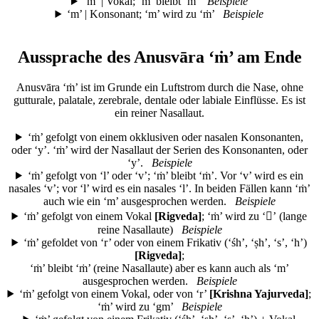
‘m’ | Vokal; ‘m’ bleibt ‘m’
Beispiele
‘m’ | Konsonant; ‘m’ wird zu ‘ṁ’
Beispiele
Aussprache des Anusvāra ‘ṁ’ am Ende
Anusvāra ‘ṁ’ ist im Grunde ein Luftstrom durch die Nase, ohne
gutturale, palatale, zerebrale, dentale oder labiale Einflüsse. Es ist
ein reiner Nasallaut.
‘ṁ’ gefolgt von einem okklusiven oder nasalen Konsonanten,
oder ‘y’. ‘ṁ’ wird der Nasallaut der Serien des Konsonanten, oder
‘y’.
Beispiele
‘ṁ’ gefolgt von ‘l’ oder ‘v’; ‘ṁ’ bleibt ‘ṁ’. Vor ‘v’ wird es ein
nasales ‘v’; vor ‘l’ wird es ein nasales ‘l’. In beiden Fällen kann ‘ṁ’
auch wie ein ‘m’ ausgesprochen werden.
Beispiele
‘ṁ’ gefolgt von einem Vokal
[Rigveda]
; ‘ṁ’ wird zu ‘

’ (lange
reine Nasallaute)
Beispiele
‘ṁ’ gefoldet von ‘r’ oder von einem Frikativ (‘śh’, ‘ṣh’, ‘s’, ‘h’)
[Rigveda]
;
‘ṁ’ bleibt ‘ṁ’ (reine Nasallaute) aber es kann auch als ‘m’
ausgesprochen werden.
Beispiele
‘ṁ’ gefolgt von einem Vokal, oder von ‘r’
[Krishna Yajurveda]
;
‘ṁ’ wird zu ‘gm’
Beispiele