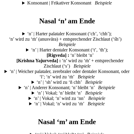
Konsonant | Frikativer Konsonant
Beispiele
Nasal ‘n’ am Ende
‘n’ | Harter palataler Konsonant (‘ch’, ‘chh’);
‘n’ wird zu ‘ṁ’ (anusvāra) + entsprechender Zischlaut (‘śh’)
Beispiele
‘n’ | Harter dentaler Konsonant (‘t’, ‘th’);
[Rigveda] :
‘n’ bleibt ‘n’
[Krishna Yajurveda] :
‘n’ wird zu ‘ṁ’ + entsprechender
Zischlaut (‘s’)
Beispiele
‘n’ | Weicher palataler, zerebraler oder dentaler Konsonant, oder
‘l’; ‘n’ wird zu ‘ṁ’
Beispiele
‘n’ | ‘sh’ wird zu ‘ñ chh’
Beispiele
‘n’ | Anderer Konsonant; ‘n’ bleibt ‘n’
Beispiele
‘n’ | Vokal; ‘n’ bleibt ‘n’
Beispiele
‘n’ | Vokal; ‘n’ wird zu ‘nn’
Beispiele
‘n’ | Vokal; ‘n’ wird zu ‘ṁ’
Beispiele
Nasal ‘m’ am Ende