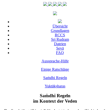
Übersicht
Grundlagen
RCCS
Sri Rudram
Dateien
Sevā
FAQ
Aussprache-Hilfe
Einige Ratschläge
Saṁdhi Regeln
Yuktākṣharas
Saṁdhi Regeln
im Kontext der Veden