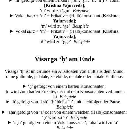
‘ṁ’ gefolgt von einem Frikativ (‘śh’, ‘ṣh’, ‘s’, ‘h’) + Vokal
[Krishna Yajurveda]
;
‘ṁ’ wird zu ‘gm’
Beispiele
Vokal
lang
+ ‘ṁ’ + Frikativ + (Halb)konsonant
[Krishna
Yajurveda]
;
‘ṁ’ wird zu ‘g
e
’
Beispiele
Vokal
kurz
+ ‘ṁ’ + Frikativ + (Halb)konsonant
[Krishna
Yajurveda]
;
‘ṁ’ wird zu ‘gg
e
’
Beispiele
Visarga ‘ḥ’ am Ende
Visarga ‘ḥ’ ist im Grunde ein Ausstossen von Luft aus dem Mund,
ohne gutturale, palatale, zerebrale, dentale oder labiale Einflüsse.
‘ḥ’ gefolgt von einem harten Konsonanten;
‘ḥ’ wird zum harten Frikativ, der mit dem Konsonanten verbunden
ist
Beispiele
‘ḥ’ gefolgt von ‘kṣh’; ‘ḥ’ bleibt ‘ḥ’, mit nachfolgender Pause
Beispiele
‘aḥa’ gefolgt von ‘a’ oder von einem weichen (Halb)konsonanten;
‘ḥ’ wird zu ‘ō’
Beispiele
‘aḥa’ gefolgt von einem Vokal ausser ‘a’; ‘aḥa’ wird zu ‘a’
Beispiele