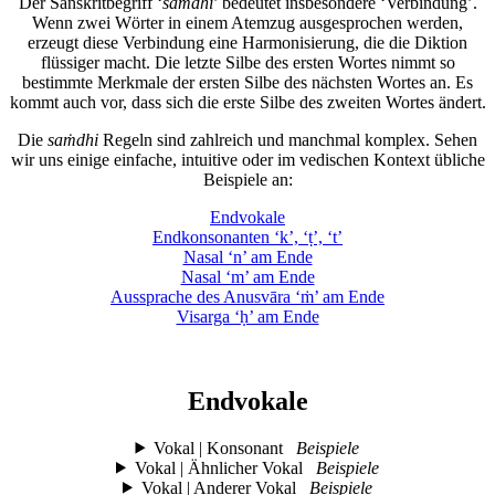
Der Sanskritbegriff ‘
saṁdhi
’ bedeutet insbesondere ‘Verbindung’.
Wenn zwei Wörter in einem Atemzug ausgesprochen werden,
erzeugt diese Verbindung eine Harmonisierung, die die Diktion
flüssiger macht. Die letzte Silbe des ersten Wortes nimmt so
bestimmte Merkmale der ersten Silbe des nächsten Wortes an. Es
kommt auch vor, dass sich die erste Silbe des zweiten Wortes ändert.
Die
saṁdhi
Regeln sind zahlreich und manchmal komplex. Sehen
wir uns einige einfache, intuitive oder im vedischen Kontext übliche
Beispiele an:
Endvokale
Endkonsonanten ‘k’, ‘ṭ’, ‘t’
Nasal ‘n’ am Ende
Nasal ‘m’ am Ende
Aussprache des Anusvāra ‘ṁ’ am Ende
Visarga ‘ḥ’ am Ende
Endvokale
Vokal | Konsonant
Beispiele
Vokal | Ähnlicher Vokal
Beispiele
Vokal | Anderer Vokal
Beispiele