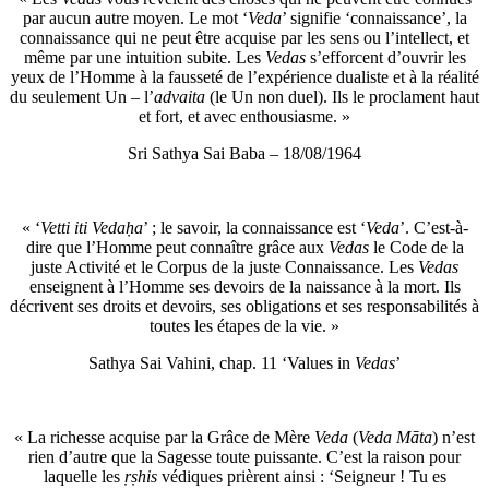
par aucun autre moyen. Le mot ‘
Veda
’ signifie ‘connaissance’, la
connaissance qui ne peut être acquise par les sens ou l’intellect, et
même par une intuition subite. Les
Vedas
s’efforcent d’ouvrir les
yeux de l’Homme à la fausseté de l’expérience dualiste et à la réalité
du seulement Un – l’
advaita
(le Un non duel). Ils le proclament haut
et fort, et avec enthousiasme. »
Sri Sathya Sai Baba – 18/08/1964
« ‘
Vetti iti Vedaḥa
’ ; le savoir, la connaissance est ‘
Veda
’. C’est-à-
dire que l’Homme peut connaître grâce aux
Vedas
le Code de la
juste Activité et le Corpus de la juste Connaissance. Les
Vedas
enseignent à l’Homme ses devoirs de la naissance à la mort. Ils
décrivent ses droits et devoirs, ses obligations et ses responsabilités à
toutes les étapes de la vie. »
Sathya Sai Vahini, chap. 11 ‘Values in
Vedas
’
« La richesse acquise par la Grâce de Mère
Veda
(
Veda Māta
) n’est
rien d’autre que la Sagesse toute puissante. C’est la raison pour
laquelle les
ṛṣhis
védiques prièrent ainsi : ‘Seigneur ! Tu es