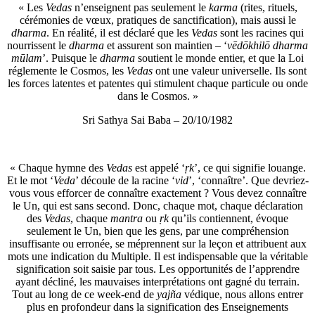
« Les
Vedas
n’enseignent pas seulement le
karma
(rites, rituels,
cérémonies de vœux, pratiques de sanctification), mais aussi le
dharma
. En réalité, il est déclaré que les
Vedas
sont les racines qui
nourrissent le
dharma
et assurent son maintien – ‘
vēdōkhilō dharma
mūlam
’. Puisque le
dharma
soutient le monde entier, et que la Loi
réglemente le Cosmos, les
Vedas
ont une valeur universelle. Ils sont
les forces latentes et patentes qui stimulent chaque particule ou onde
dans le Cosmos. »
Sri Sathya Sai Baba – 20/10/1982
« Chaque hymne des
Vedas
est appelé ‘
ṛk
’, ce qui signifie louange.
Et le mot ‘
Veda
’ découle de la racine ‘
vid
’, ‘connaître’. Que devriez-
vous vous efforcer de connaître exactement ? Vous devez connaître
le Un, qui est sans second. Donc, chaque mot, chaque déclaration
des
Vedas
, chaque
mantra
ou
ṛk
qu’ils contiennent, évoque
seulement le Un, bien que les gens, par une compréhension
insuffisante ou erronée, se méprennent sur la leçon et attribuent aux
mots une indication du Multiple. Il est indispensable que la véritable
signification soit saisie par tous. Les opportunités de l’apprendre
ayant décliné, les mauvaises interprétations ont gagné du terrain.
Tout au long de ce week-end de
yajña
védique, nous allons entrer
plus en profondeur dans la signification des Enseignements