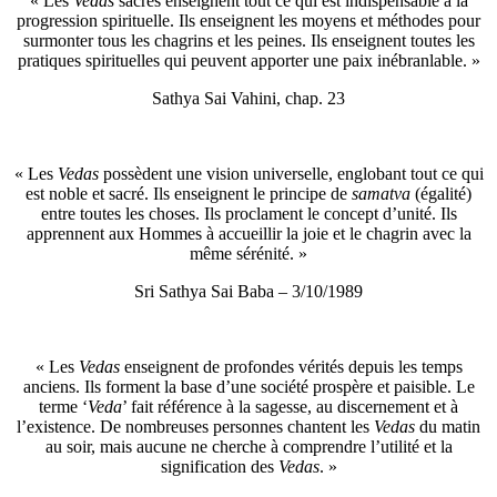
« Les
Vedas
sacrés enseignent tout ce qui est indispensable à la
progression spirituelle. Ils enseignent les moyens et méthodes pour
surmonter tous les chagrins et les peines. Ils enseignent toutes les
pratiques spirituelles qui peuvent apporter une paix inébranlable. »
Sathya Sai Vahini, chap. 23
« Les
Vedas
possèdent une vision universelle, englobant tout ce qui
est noble et sacré. Ils enseignent le principe de
samatva
(égalité)
entre toutes les choses. Ils proclament le concept d’unité. Ils
apprennent aux Hommes à accueillir la joie et le chagrin avec la
même sérénité. »
Sri Sathya Sai Baba – 3/10/1989
« Les
Vedas
enseignent de profondes vérités depuis les temps
anciens. Ils forment la base d’une société prospère et paisible. Le
terme ‘
Veda
’ fait référence à la sagesse, au discernement et à
l’existence. De nombreuses personnes chantent les
Vedas
du matin
au soir, mais aucune ne cherche à comprendre l’utilité et la
signification des
Vedas
. »