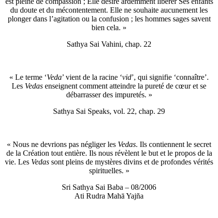
est pleine de compassion ; Elle désire ardemment libérer Ses enfants
du doute et du mécontentement. Elle ne souhaite aucunement les
plonger dans l’agitation ou la confusion ; les hommes sages savent
bien cela. »
Sathya Sai Vahini, chap. 22
« Le terme ‘
Veda
’ vient de la racine ‘
vid
’, qui signifie ‘connaître’.
Les
Vedas
enseignent comment atteindre la pureté de cœur et se
débarrasser des impuretés. »
Sathya Sai Speaks, vol. 22, chap. 29
« Nous ne devrions pas négliger les
Vedas
. Ils contiennent le secret
de la Création tout entière. Ils nous révèlent le but et le propos de la
vie. Les
Vedas
sont pleins de mystères divins et de profondes vérités
spirituelles. »
Sri Sathya Sai Baba – 08/2006
Ati Rudra Mahā Yajña