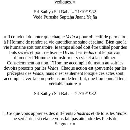
védiques. »
Sri Sathya Sai Baba – 21/10/1982
Veda Puruṣha Saptāḥa Jnāna Yajña
« Il convient de noter que chaque
Veda
a pour objectif de permettre
à l’Homme de rendre sa vie quotidienne saine et sainte. Bien que la
vie humaine soit transitoire, le temps alloué doit être utilisé pour des
buts sacrés et pour réaliser le Divin. Les
Vedas
ont le pouvoir
d’amener l’Homme à transformer sa vie et à la sublimer.
Consciemment ou non, l’Homme accomplit du matin au soir les
devoirs prescrits par les
Vedas
. Chaque action est gouvernée par les
préceptes des
Vedas
, mais c’est seulement lorsque ces actes sont
accomplis avec la compréhension de leur but, que l’on connaît leur
véritable nature. »
Sri Sathya Sai Baba – 22/10/1982
« Ce que vous apprenez des différents
Śhāstras
et de tous les
Vedas
ne sert à rien si cela ne vous fait pas atteindre les Pieds du
Seigneur. »