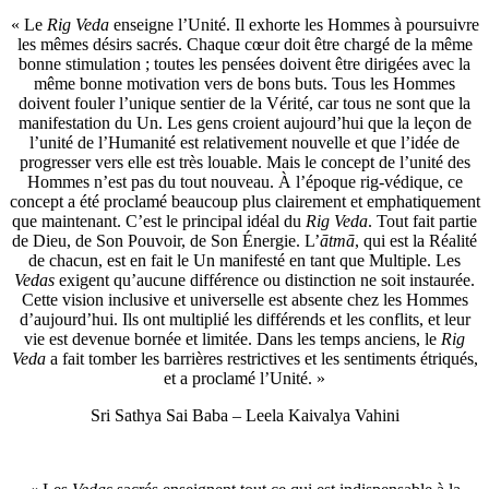
« Le
Rig Veda
enseigne l’Unité. Il exhorte les Hommes à poursuivre
les mêmes désirs sacrés. Chaque cœur doit être chargé de la même
bonne stimulation ; toutes les pensées doivent être dirigées avec la
même bonne motivation vers de bons buts. Tous les Hommes
doivent fouler l’unique sentier de la Vérité, car tous ne sont que la
manifestation du Un. Les gens croient aujourd’hui que la leçon de
l’unité de l’Humanité est relativement nouvelle et que l’idée de
progresser vers elle est très louable. Mais le concept de l’unité des
Hommes n’est pas du tout nouveau. À l’époque rig-védique, ce
concept a été proclamé beaucoup plus clairement et emphatiquement
que maintenant. C’est le principal idéal du
Rig Veda
. Tout fait partie
de Dieu, de Son Pouvoir, de Son Énergie. L’
ātmā
, qui est la Réalité
de chacun, est en fait le Un manifesté en tant que Multiple. Les
Vedas
exigent qu’aucune différence ou distinction ne soit instaurée.
Cette vision inclusive et universelle est absente chez les Hommes
d’aujourd’hui. Ils ont multiplié les différends et les conflits, et leur
vie est devenue bornée et limitée. Dans les temps anciens, le
Rig
Veda
a fait tomber les barrières restrictives et les sentiments étriqués,
et a proclamé l’Unité. »
Sri Sathya Sai Baba – Leela Kaivalya Vahini