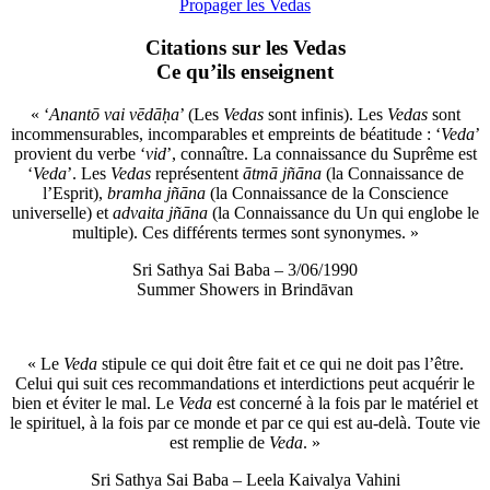
Propager les Vedas
Citations sur les Vedas
Ce qu’ils enseignent
« ‘
Anantō vai vēdāḥa
’ (Les
Vedas
sont infinis). Les
Vedas
sont
incommensurables, incomparables et empreints de béatitude : ‘
Veda
’
provient du verbe ‘
vid
’, connaître. La connaissance du Suprême est
‘
Veda
’. Les
Vedas
représentent
ātmā jñāna
(la Connaissance de
l’Esprit),
bramha jñāna
(la Connaissance de la Conscience
universelle) et
advaita jñāna
(la Connaissance du Un qui englobe le
multiple). Ces différents termes sont synonymes. »
Sri Sathya Sai Baba – 3/06/1990
Summer Showers in Brindāvan
« Le
Veda
stipule ce qui doit être fait et ce qui ne doit pas l’être.
Celui qui suit ces recommandations et interdictions peut acquérir le
bien et éviter le mal. Le
Veda
est concerné à la fois par le matériel et
le spirituel, à la fois par ce monde et par ce qui est au-delà. Toute vie
est remplie de
Veda
. »
Sri Sathya Sai Baba – Leela Kaivalya Vahini